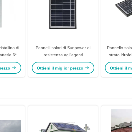
istallino di
Pannelli solari di Sunpower di
Pannello solar
batteria 6*10
resistenza agli'agenti
strato idrof
atmosferici/pannelli solari leggeri
superf
 prezzo
Ottieni il miglior prezzo
Ottieni il 