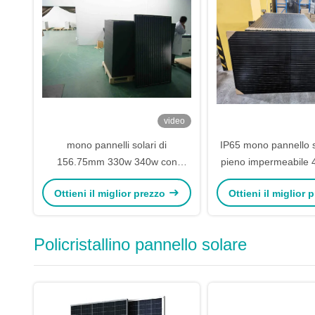
video
mono pannelli solari di
IP65 mono pannello s
156.75mm 330w 340w con
pieno impermeabile
Backsheet nero
460w
Ottieni il miglior prezzo
Ottieni il miglior
Policristallino pannello solare