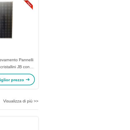
levamento Pannelli
ristallini JB con
 a filo da 0,9 m
miglior prezzo
Visualizza di più >>