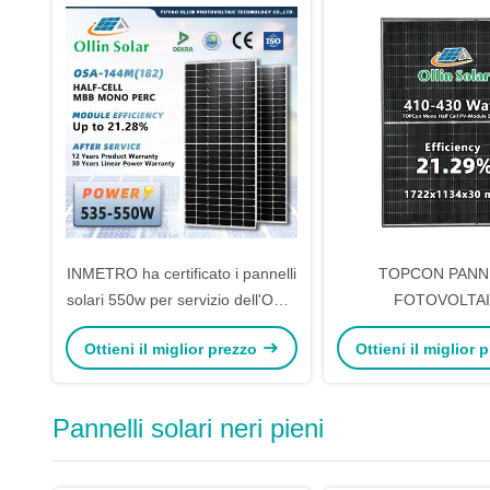
INMETRO ha certificato i pannelli
TOPCON PANN
solari 550w per servizio dell'OEM
FOTOVOLTA
del mercato di Brazillian
MONOCRISTALLINO
Ottieni il miglior prezzo
Ottieni il miglior
disponibile
SEMICELLULA DA 42
Pannelli solari neri pieni