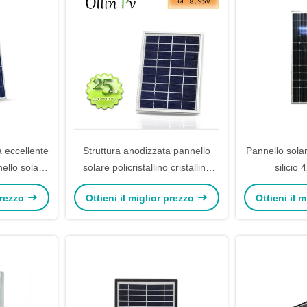
a eccellente
Struttura anodizzata pannello
Pannello solare
nello solare
solare policristallino cristallino
silicio
i watt
della lega di alluminio dei moduli
 prezzo
Ottieni il miglior prezzo
Ottieni il 
di PV