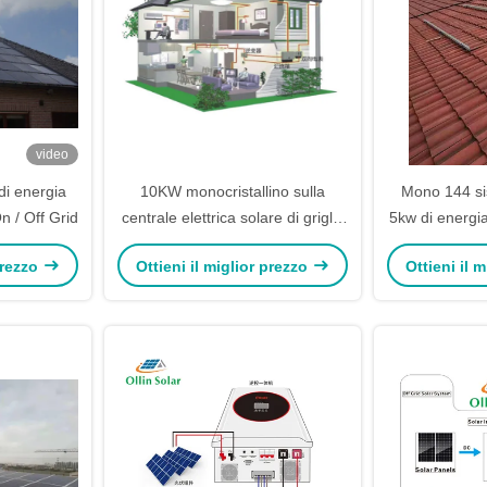
video
i energia
10KW monocristallino sulla
Mono 144 sis
n / Off Grid
centrale elettrica solare di griglia
5kw di energi
per energia rinnovabile
di grigli
 prezzo
Ottieni il miglior prezzo
Ottieni il 