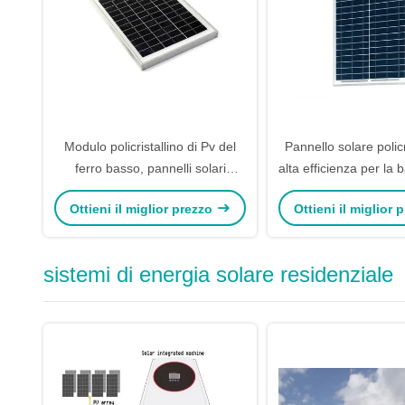
Modulo policristallino di Pv del
Pannello solare policr
ferro basso, pannelli solari
alta efficienza per la 
industriali su misura
della tassa
Ottieni il miglior prezzo
Ottieni il miglior
sistemi di energia solare residenziale