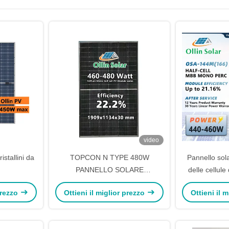
video
istallini da
TOPCON N TYPE 480W
Pannello sol
PANNELLO SOLARE
delle cellule 
MONOCRISTALLINO TIPO N
monocristal
 prezzo
Ottieni il miglior prezzo
Ottieni il 
solare di al
500W 550W d