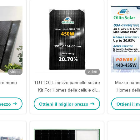
video
video
are mono
TUTTO IL mezzo pannello solare
Mezzo pannel
Kit For Homes delle cellule di
Homes delle
440W 445W 450W 455W 460W
445W 450W
 prezzo
Ottieni il miglior prezzo
Ottieni il 
dei pannelli solari monocristallini
pannelli solari
neri del pannello solare
pieni del 