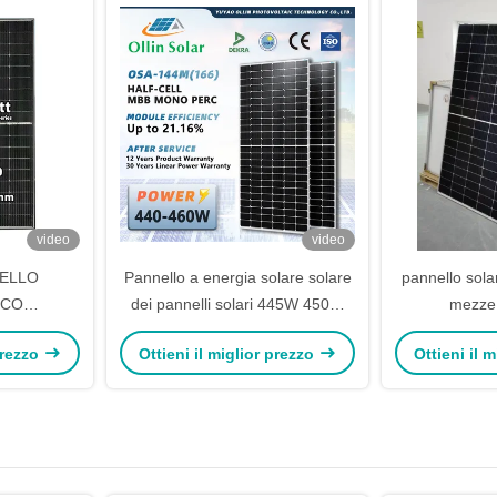
video
video
ELLO
Pannello a energia solare solare
pannello sola
ICO
dei pannelli solari 445W 450W
mezze 
 TIPO N
455W 460W delle cellule di
mono/commer
 prezzo
Ottieni il miglior prezzo
Ottieni il 
0W TIPO N
OLLIN mezzo
460W 470W d