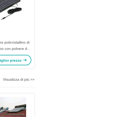
e policristallino di
obo con polvere di
icie minima
miglior prezzo
Visualizza di più >>