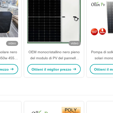
video
video
olare nero
OEM monocristallino nero pieno
Pompa di sol
 450w 455w
del modulo di PV del pannello
solari monoc
solare di 540w 550w 560w
connettore
 prezzo
Ottieni il miglior prezzo
Ottieni il 