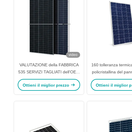
video
VALUTAZIONE della FABBRICA
160 tolleranza termic
535 SERVIZI TAGLIATI dell'OEM
policristallina del pan
delle CELLULE TECHONOLOGY
1480*680*40mm d
Ottieni il miglior prezzo
Ottieni il miglior
dei PANNELLI SOLARI di 540W
545W 550W 560W MEZZI