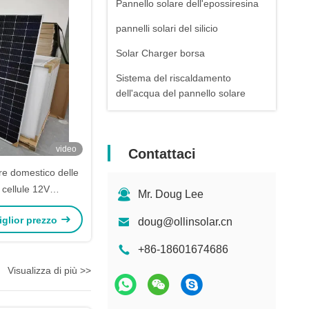
Pannello solare dell'epossiresina
pannelli solari del silicio
Solar Charger borsa
Sistema del riscaldamento
dell'acqua del pannello solare
video
Contattaci
re domestico delle
cellule 12V
Mr. Doug Lee
ciale 440W 450W
miglior prezzo
doug@ollinsolar.cn
el modulo di PV
+86-18601674686
Visualizza di più >>