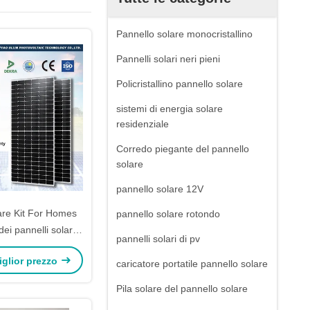
Pannello solare monocristallino
Pannelli solari neri pieni
Policristallino pannello solare
sistemi di energia solare
residenziale
Corredo piegante del pannello
solare
pannello solare 12V
are Kit For Homes
pannello solare rotondo
dei pannelli solari
pannelli solari di pv
lini del pannello
miglior prezzo
ta efficienza 450W
caricatore portatile pannello solare
ella Cina mezzo
Pila solare del pannello solare