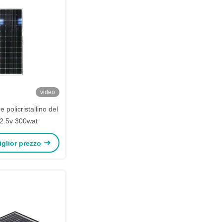
video
 policristallino del
 42.5v 300wat
miglior prezzo