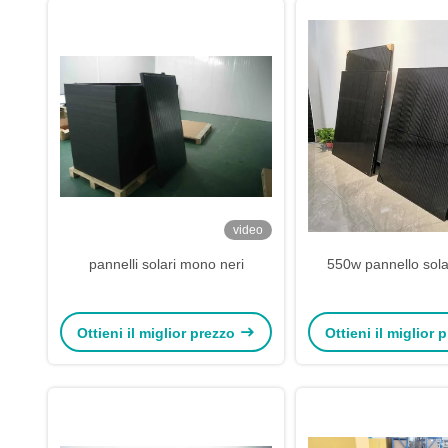
video
pannelli solari mono neri
550w pannello sol
Ottieni il miglior prezzo
Ottieni il miglior