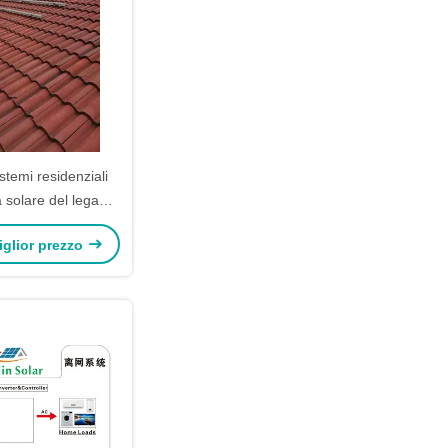
temi residenziali
a solare del legame
a delle cellule
miglior prezzo