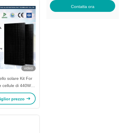
Contatta ora
video
lo solare Kit For
 cellule di 440W
 455W 460W dei
miglior prezzo
 monocristallini neri
pannello solare