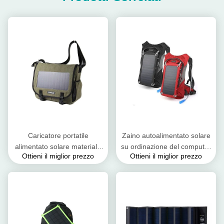
Caricatore portatile
Zaino autoalimentato solare
alimentato solare materiale
su ordinazione del computer
Ottieni il miglior prezzo
Ottieni il miglior prezzo
dell'uscita di Bookbag USB
portatile/Backpacking solare
del poliestere per il telefono
del caricatore di USB
cellulare