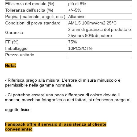
Efficienza del modulo (%)
più di 8%
Tolleranza dell'uscita (%)
+/--5%
Pagina (materiale, angoli, ecc.)
Alluminio
Condizioni di prova standard
AM1.5 100mw/cm2 25°C
2 anni di garanzia del prodotto e
Garanzia
25years 80% di potere
FF (%)
75%
Imballaggio
10PCS/CTN
Prezzo unitario
Nota:
-
Riferisca prego alla misura. L'errore di misura minuscolo è
permissibile nella gamma normale.
-
Ci potrebbe essere una poca differenza di colore dovuto il
monitor, macchina fotografica o altri fattori, si riferiscono prego al
oggetto fisico.
Fanspack offre il servizio di assistenza al cliente
conveniente: