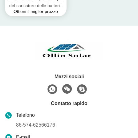
del caricatore delle batterie
Ottieni il miglior prezzo
del telefono cellulare
impermeabilizza a livello
Mezzi sociali
Contatto rapido
Telefono
86-574-62566176
E-mail