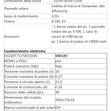
Dimensione della borsa
: 52cm*35cm*22cm
Cellula di marca di Sunpower, alto
Pannello solare
efficiencty,
tasso di trasferimento
22%
Potere
6.5W, 6V
: 1 borsa solare dei pc, 1 pannello
solare dei pc 6.5W, 1 cavo di
Accessori
carico di USB dei pc.
pc 1 banca di potere di 10000 mah
Caratteristiche elettriche
OGGETTO NESSUN
5W/18V
MONO o POLI
poli
Potere massimo (Wp)
5wp
Tensione massima di potere (v)
18
Corrente massima di potere (A)
0,27
Tensione a circuito aperto (v)
21,6
Corrente di cortocircuito (A)
0,29
Numero delle cellule (pc)
36
Dimensione del modulo
269x179x18
(millimetro)
Marca commerciale di pile solari
GH