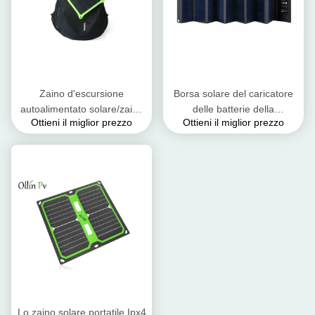
Zaino d'escursione
Borsa solare del caricatore
autoalimentato solare/zaino
delle batterie della
Ottieni il miglior prezzo
Ottieni il miglior prezzo
batteria solare per i telefoni
compressa con il materiale
cellulari
impermeabile del panno del
PVC
Lo zaino solare portatile Ipx4