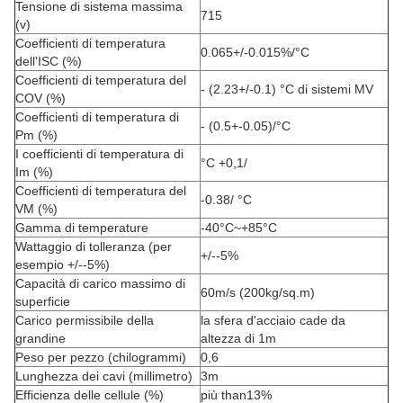
Tensione di sistema massima
715
(v)
Coefficienti di temperatura
0.065+/-0.015%/°C
dell'ISC (%)
Coefficienti di temperatura del
- (2.23+/-0.1) °C di sistemi MV
COV (%)
Coefficienti di temperatura di
- (0.5+-0.05)/°C
Pm (%)
I coefficienti di temperatura di
°C +0,1/
Im (%)
Coefficienti di temperatura del
-0.38/
°C
VM (%)
Gamma di temperature
-40°C~+85°C
Wattaggio di tolleranza (per
+/--5%
esempio +/--5%)
Capacità di carico massimo di
60m/s (200kg/sq.m)
superficie
Carico permissibile della
la sfera d'acciaio cade da
grandine
altezza di 1m
Peso per pezzo (chilogrammi)
0,6
Lunghezza dei cavi (millimetro)
3m
Efficienza delle cellule (%)
più than13%