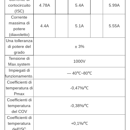
cortocircuito
4.78A
5.4A
5.99A
(ISC)
Corrente
massima di
4.4A
5.1A
5.55A
potere
(diavoletto)
Una tolleranza
di potere del
± 3%
grado
Tensione di
1000V
Max.system
Impiegati di
— 40℃~80℃
funzionamento.
Coefficienti di
temperatura di
-0,47%/℃
Pmax
Coefficienti di
temperatura
-0,38%/℃
del COV
Coefficienti di
temperatura
+0,1%/℃
dell'ISC