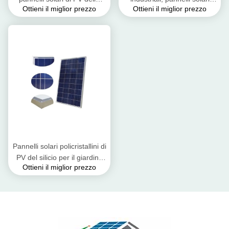
Ottieni il miglior prezzo
Ottieni il miglior prezzo
foschia del sale alta
policristallini impermeabili
trasmissione resistente
Pannelli solari policristallini di
PV del silicio per il giardino
Ottieni il miglior prezzo
solare che accende 6*12