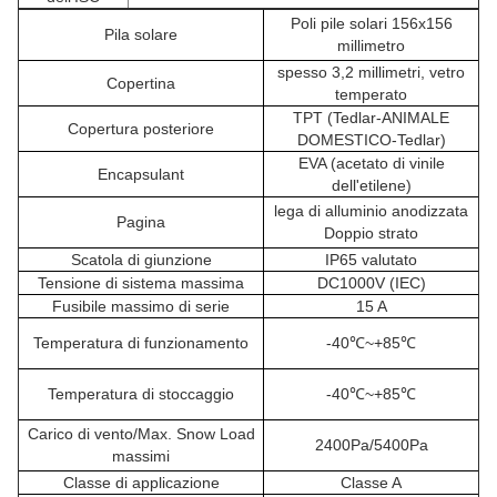
Poli pile solari 156x156
Pila solare
millimetro
spesso 3,2 millimetri, vetro
Copertina
temperato
TPT (Tedlar-ANIMALE
Copertura posteriore
DOMESTICO-Tedlar)
EVA (acetato di vinile
Encapsulant
dell'etilene)
lega di alluminio anodizzata
Pagina
Doppio strato
Scatola di giunzione
IP65 valutato
Tensione di sistema massima
DC1000V (IEC)
Fusibile massimo di serie
15 A
Temperatura di funzionamento
-40℃~+85℃
Temperatura di stoccaggio
-40℃~+85℃
Carico di vento/Max. Snow Load
2400Pa/5400Pa
massimi
Classe di applicazione
Classe A