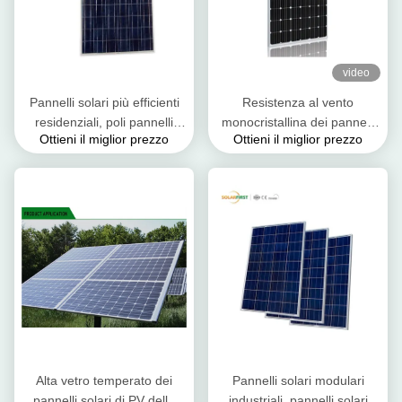
video
Pannelli solari più efficienti
Resistenza al vento
residenziali, poli pannelli
monocristallina dei pannelli
Ottieni il miglior prezzo
Ottieni il miglior prezzo
solari monocristallini 310W
solari 260 W del silicio delle
pompe delle piscine
Alta vetro temperato dei
Pannelli solari modulari
pannelli solari di PV della
industriali, pannelli solari