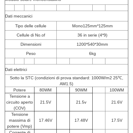
Dati meccanici
Tipo delle cellule
Mono125mm*125mm
Cellule di No.of
36 in serie (4*9)
Dimensioni
1200*540*30mm
Peso
6kg
Dati elettrici
Sotto la STC (condizioni di prova standard: 1000W/m2 25℃,
AM1.5)
Potere
80WM
90WM
100WM
Tensione a
circuito aperto
21.5V
21.5v
21.6V
(COV)
Tensione
massima di
17.46V
17.48V
17.5V
potere (Vmp)
Corrente di