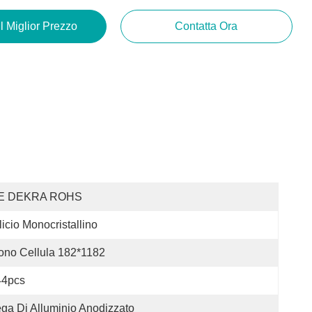
Il Miglior Prezzo
Contatta Ora
E DEKRA ROHS
licio Monocristallino
no Cellula 182*1182
44pcs
ga Di Alluminio Anodizzato