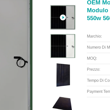
OEM Mon
Modulo 
550w 5
Marchio:
Numero Di M
MOQ:
Prezzo:
Tempo Di Co
Payment Ter