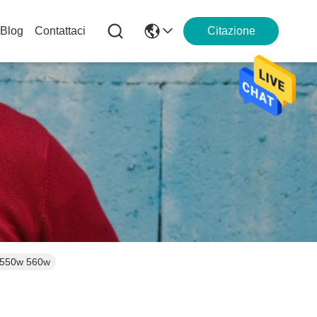
Blog
Contattaci
Citazione
w 550w 560w