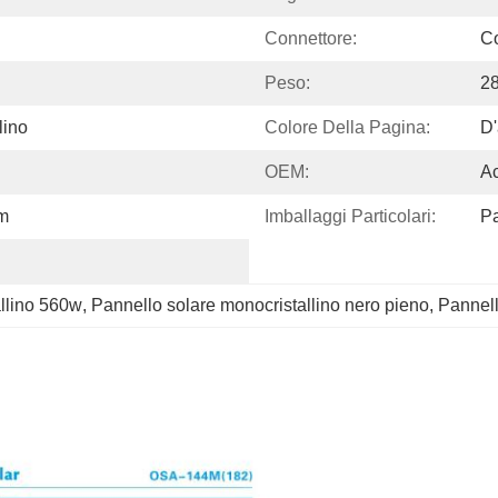
Connettore:
Co
Peso:
2
lino
Colore Della Pagina:
D'
OEM:
Ac
mm
Imballaggi Particolari:
Pa
allino 560w
, 
Pannello solare monocristallino nero pieno
, 
Pannell