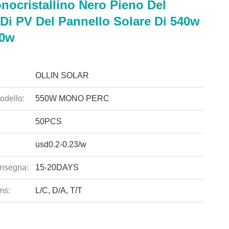
ocristallino Nero Pieno Del
Di PV Del Pannello Solare Di 540w
60w
OLLIN SOLAR
odello:
550W MONO PERC
50PCS
usd0.2-0.23/w
nsegna:
15-20DAYS
ms:
L/C, D/A, T/T