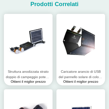
Prodotti Correlati
Struttura anodizzata strato
Caricatore arancio di USB
doppio di campeggio potente
del pannello solare di colore,
Ottieni il miglior prezzo
Ottieni il miglior prezzo
della lega di alluminio del
caricabatteria solare
caricatore del pannello
impermeabile portatile
solare