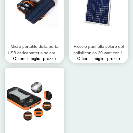
Micro portatile della porta
Piccolo pannello solare del
USB caricabatteria solare da
polisiliconico 20 watt con la
Ottieni il miglior prezzo
Ottieni il miglior prezzo
12 volt antipolvere e
struttura anodizzata della
Crashproof
lega di alluminio