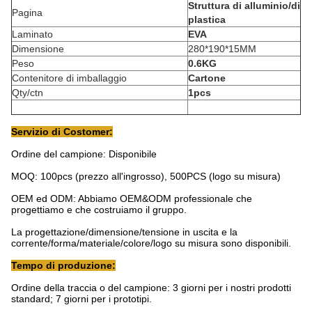
Struttura di alluminio/di
Pagina
plastica
Laminato
EVA
Dimensione
280*190*15MM
Peso
0.6KG
Contenitore di imballaggio
Cartone
Qty/ctn
1pcs
Servizio di Costomer:
Ordine del campione: Disponibile
MOQ: 100pcs (prezzo all'ingrosso), 500PCS (logo su misura)
OEM ed ODM: Abbiamo OEM&ODM professionale che
progettiamo e che costruiamo il gruppo.
La progettazione/dimensione/tensione in uscita e la
corrente/forma/materiale/colore/logo su misura sono disponibili.
Tempo di produzione:
Ordine della traccia o del campione: 3 giorni per i nostri prodotti
standard; 7 giorni per i prototipi.