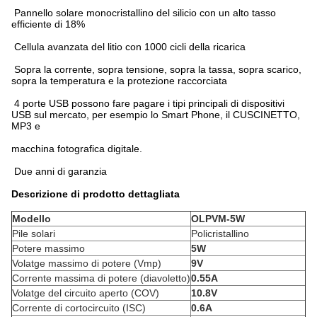
Pannello solare monocristallino del silicio con un alto tasso
efficiente di 18%
Cellula avanzata del litio con 1000 cicli della ricarica
Sopra la corrente, sopra tensione, sopra la tassa, sopra scarico,
sopra la temperatura e la protezione raccorciata
4 porte USB possono fare pagare i tipi principali di dispositivi
USB sul mercato, per esempio lo Smart Phone, il CUSCINETTO,
MP3 e
macchina fotografica digitale.
Due anni di garanzia
Descrizione di prodotto dettagliata
Modello
OLPVM-5W
Pile solari
Policristallino
Potere massimo
5W
Volatge massimo di potere (Vmp)
9V
Corrente massima di potere (diavoletto)
0.55A
Volatge del circuito aperto (COV)
10.8V
Corrente di cortocircuito (ISC)
0.6A