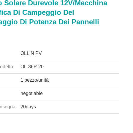
o Solare Durevole 12V/macchina
fica Di Campeggio Del
aggio Di Potenza Dei Pannelli
OLLIN PV
odello:
OL-36P-20
1 pezzo/unità
negotiable
nsegna:
20days