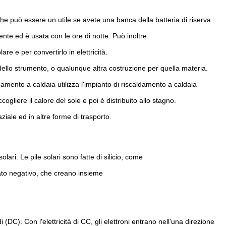
ce che può essere un utile se avete una banca della batteria di riserva
sente ed è usata con le ore di notte. Può inoltre
are e per convertirlo in elettricità.
dello strumento, o qualunque altra costruzione per quella materia.
damento a caldaia utilizza l'impianto di riscaldamento a caldaia
ogliere il calore del sole e poi è distribuito allo stagno.
aziale ed in altre forme di trasporto.
olari. Le pile solari sono fatte di silicio, come
rato negativo, che creano insieme
i (DC). Con l'elettricità di CC, gli elettroni entrano nell'una direzione