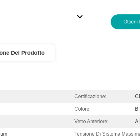
Ottieni 
ione Del Prodotto
Certificazione:
C
Colore:
Bl
Vetro Anteriore:
Al
nium
Tensione Di Sistema Massim