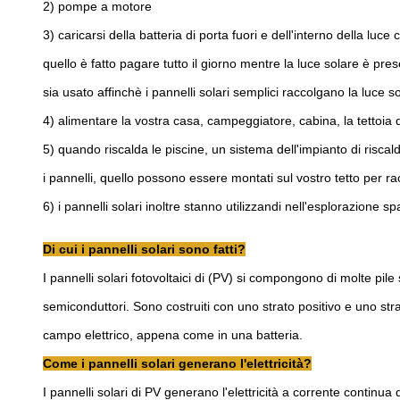
2) pompe a motore
3) caricarsi della batteria di porta fuori e dell'interno della lu
quello è fatto pagare tutto il giorno mentre la luce solare è pre
sia usato affinchè i pannelli solari semplici raccolgano la luce sol
4) alimentare la vostra casa, campeggiatore, cabina, la tettoia 
5) quando riscalda le piscine, un sistema dell'impianto di riscal
i pannelli, quello possono essere montati sul vostro tetto per racc
6) i pannelli solari inoltre stanno utilizzandi nell'esplorazione sp
Di cui i pannelli solari sono fatti?
I pannelli solari fotovoltaici di (PV) si compongono di molte pile s
semiconduttori. Sono costruiti con uno strato positivo e uno st
campo elettrico, appena come in una batteria.
Come i pannelli solari generano l'elettricità?
I pannelli solari di PV generano l'elettricità a corrente continua d