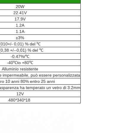
20W
22.41V
17.9V
1.2A
1.1A
±3%
(010+/- 0,01) % del ℃
(0,38 +/--0,01) % del ℃
-0.47%/℃
-40℃to +80℃
Alluminio resistente
ne impermeabile, può essere personalizzata
ro 10 anni 80% entro 25 anni
a trasparenza ha temperato un vetro di 3.2mm
12V
480*340*18