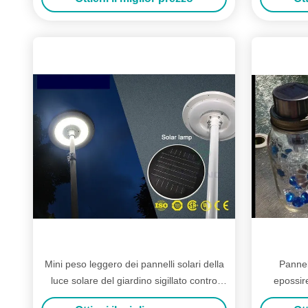
Mini peso leggero dei pannelli solari della
Pannel
luce solare del giardino sigillato contro
epossir
corrosione
l