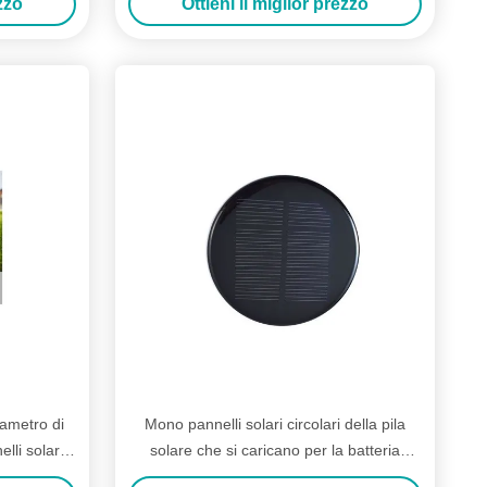
ezzo
Ottieni il miglior prezzo
iametro di
Mono pannelli solari circolari della pila
lli solari
solare che si caricano per la batteria
solare della luce del giardino