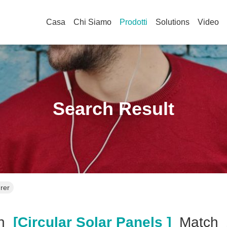
Casa
Chi Siamo
Prodotti
Solutions
Video
Search Result
rer
h
[circular Solar Panels ]
Match