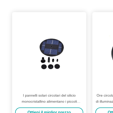
I pannelli solari circolari del silicio
Ore circola
monocristallino alimentano i piccoli
di illumina
motori/altri carichi
Ottieni il miglior prezzo
Ott