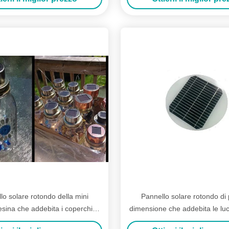
lo solare rotondo della mini
Pannello solare rotondo di 
esina che addebita i coperchi
dimensione che addebita le luci
eggeri solari di plastica
paesaggio del LED