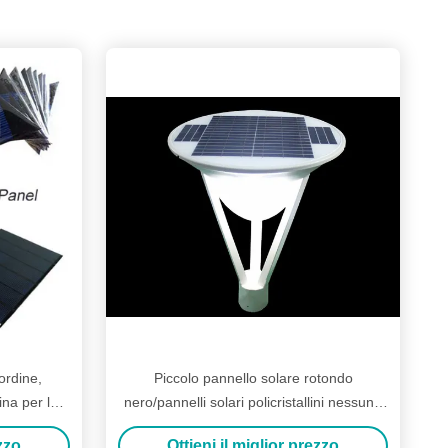
ordine,
Piccolo pannello solare rotondo
ina per la
nero/pannelli solari policristallini nessuna
el giardino
struttura
ezzo
Ottieni il miglior prezzo