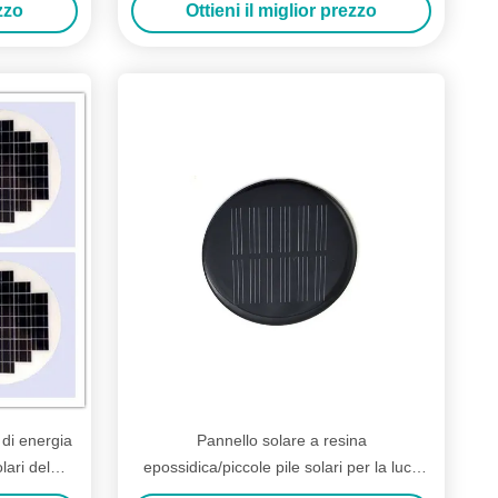
ezzo
Ottieni il miglior prezzo
 di energia
Pannello solare a resina
lari del
epossidica/piccole pile solari per la luce
sotterranea rotonda di dimensione LED