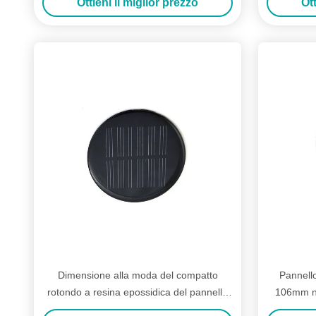
Ottieni il miglior prezzo
Ott
Dimensione alla moda del compatto
Pannello
rotondo a resina epossidica del pannello
106mm ne
solare con l'intelaiatura attraente solida
solare 