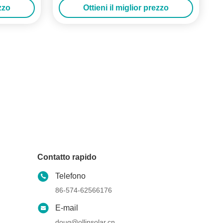
ezzo
Ottieni il miglior prezzo
Contatto rapido
Telefono
86-574-62566176
E-mail
doug@ollinsolar.cn