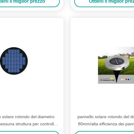
ieni il miglior prezzo
Ottieni il miglior pr
 solare rotondo del diametro
pannello solare rotondo del d
ssuna struttura per controllo
80mm/alta efficienza dei panne
della zanzara dei barattoli di
energia solare