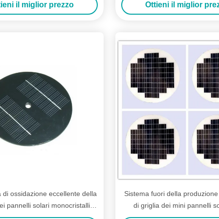
ieni il miglior prezzo
Ottieni il miglior pr
muratore
 di ossidazione eccellente della
Sistema fuori della produzione
i pannelli solari monocristallini
di griglia dei mini pannelli so
solari di controllo
semaforo mono