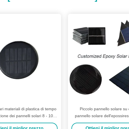
ri materiali di plastica di tempo
Piccolo pannello solare su 
zione dei pannelli solari 8 - 10 di
pannello solare dell'epossires
Palo
batteria principale della luce d
ieni il miglior prezzo
Ottieni il miglior pr