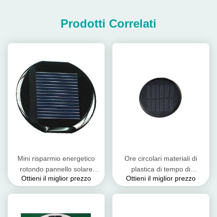
Prodotti Correlati
Mini risparmio energetico
Ore circolari materiali di
rotondo pannello solare
plastica di tempo di
Ottieni il miglior prezzo
Ottieni il miglior prezzo
dell'epossiresina/del
illuminazione dei pannelli
pannello solare ed
solari 8 - 10 di Palo
amichevole eco-