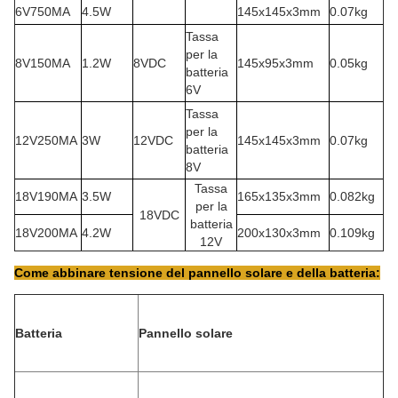
6V750MA
4.5W
145x145x3mm
0.07kg
Tassa
per la
8V150MA
1.2W
8VDC
145x95x3mm
0.05kg
batteria
6V
Tassa
per la
12V250MA
3W
12VDC
145x145x3mm
0.07kg
batteria
8V
Tassa
18V190MA
3.5W
165x135x3mm
0.082kg
per la
18VDC
batteria
18V200MA
4.2W
200x130x3mm
0.109kg
12V
Come abbinare tensione del pannello solare e della batteria:
Batteria
Pannello solare