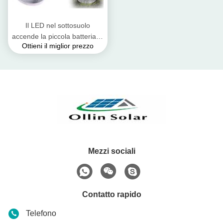
Il LED nel sottosuolo
accende la piccola batteria al
Ottieni il miglior prezzo
piombo colloidale rotonda
della pila solare
Mezzi sociali
Contatto rapido
Telefono