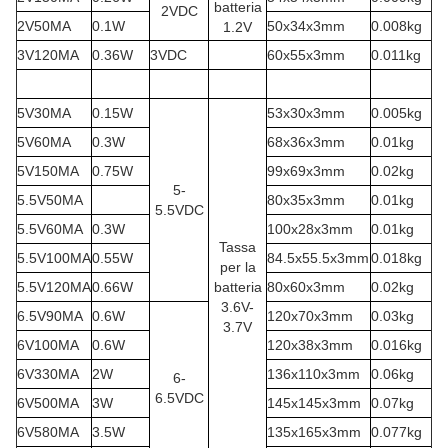
batteria
2VDC
2V50MA
0.1W
50x34x3mm
0.008kg
1.2V
3V120MA
0.36W
3VDC
60x55x3mm
0.011kg
5V30MA
0.15W
53x30x3mm
0.005kg
5V60MA
0.3W
68x36x3mm
0.01kg
5V150MA
0.75W
99x69x3mm
0.02kg
5-
5.5V50MA
80x35x3mm
0.01kg
5.5VDC
5.5V60MA
0.3W
100x28x3mm
0.01kg
Tassa
5.5V100MA
0.55W
84.5x55.5x3mm
0.018kg
per la
5.5V120MA
0.66W
batteria
80x60x3mm
0.02kg
3.6V-
6.5V90MA
0.6W
120x70x3mm
0.03kg
3.7V
6V100MA
0.6W
120x38x3mm
0.016kg
6V330MA
2W
136x110x3mm
0.06kg
6-
6.5VDC
6V500MA
3W
145x145x3mm
0.07kg
6V580MA
3.5W
135x165x3mm
0.077kg