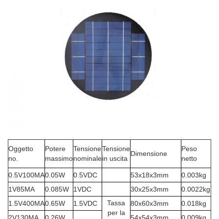
Oggetto
Potere
Tensione
Tensione
Peso
Dimensione
no.
massimo
nominale
in uscita
netto
0.5V100MA
0.05W
0.5VDC
53x18x3mm
0.003kg
1V85MA
0.085W
1VDC
30x25x3mm
0.0022kg
Tassa
1.5V400MA
0.65W
1.5VDC
80x60x3mm
0.018kg
per la
2V130MA
0.26W
54x54x3mm
0.009kg