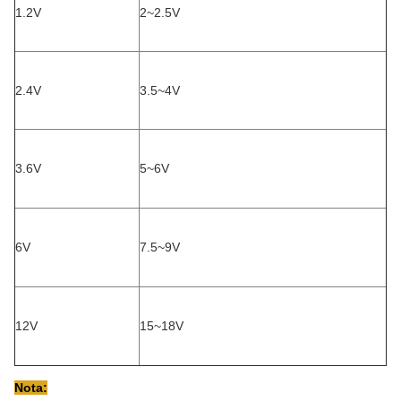
1.2V
2~2.5V
2.4V
3.5~4V
3.6V
5~6V
6V
7.5~9V
12V
15~18V
Nota: