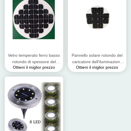
Vetro temperato ferro basso
Pannello solare rotondo del
rotondo di spessore del
caricatore dell'iluminazione
Ottieni il miglior prezzo
Ottieni il miglior prezzo
pannello solare 3.2mm del
pubblica, cellula solare alto
sistema della pompa
TPT ignifugo di PV
idraulica