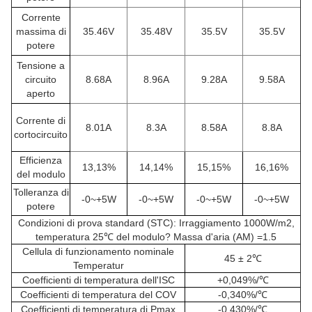
Corrente
massima di
35.46V
35.48V
35.5V
35.5V
potere
Tensione a
circuito
8.68A
8.96A
9.28A
9.58A
aperto
Corrente di
8.01A
8.3A
8.58A
8.8A
cortocircuito
Efficienza
13,13%
14,14%
15,15%
16,16%
del modulo
Tolleranza di
-0~+5W
-0~+5W
-0~+5W
-0~+5W
potere
Condizioni di prova standard (STC): Irraggiamento 1000W/m2,
temperatura 25℃ del modulo? Massa d'aria (AM) =1.5
Cellula di funzionamento nominale
45 ± 2℃
Temperatur
Coefficienti di temperatura dell'ISC
+0,049%/℃
Coefficienti di temperatura del COV
-0,340%/℃
Coefficienti di temperatura di Pmax
-0,430%/℃