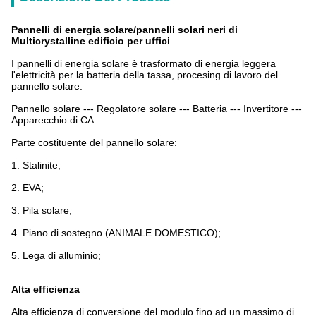
Pannelli di energia solare/pannelli solari neri di
Multicrystalline edificio per uffici
I pannelli di energia solare
è trasformato di energia leggera
l'elettricità per la batteria della tassa, procesing di lavoro del
pannello solare:
Pannello solare --- Regolatore solare --- Batteria --- Invertitore ---
Apparecchio di CA.
Parte costituente del pannello solare:
1.
Stalinite;
2.
EVA;
3.
Pila solare;
4.
Piano di sostegno (ANIMALE DOMESTICO);
5.
Lega di alluminio;
Alta efficienza
Alta efficienza di conversione del modulo fino ad un massimo di