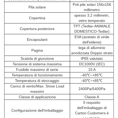
Poli pile solari 156x156
Pila solare
millimetro
spesso 3,2 millimetri,
Copertina
vetro temperato
TPT (Tedlar-ANIMALE
Copertura posteriore
DOMESTICO-Tedlar)
EVA (acetato di vinile
Encapsulant
dell'etilene)
lega di alluminio
Pagina
anodizzata Doppio strato
Scatola di giunzione
IP65 valutato
Tensione di sistema massima
DC1000V (IEC)
Fusibile massimo di serie
15 A
Temperatura di funzionamento
-40℃~+85℃
Temperatura di stoccaggio
-40℃~+85℃
Carico di vento/Max. Snow Load
2400Pa/5400Pa
massimi
Classe di applicazione
Classe A
Il requisito
dell'imballaggio di
Configurazione dell'imballaggio
Carton.Customers è