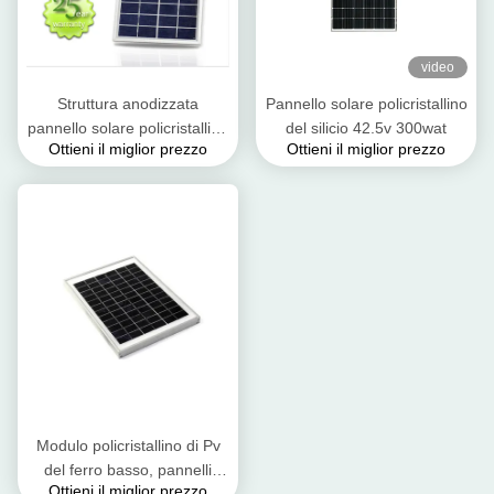
video
Struttura anodizzata
Pannello solare policristallino
pannello solare policristallino
del silicio 42.5v 300wat
Ottieni il miglior prezzo
Ottieni il miglior prezzo
cristallino della lega di
alluminio dei moduli di PV
Modulo policristallino di Pv
del ferro basso, pannelli
Ottieni il miglior prezzo