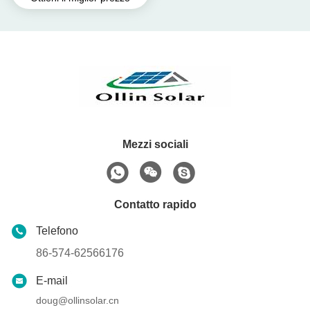
solari industriali su misura
Mezzi sociali
Contatto rapido
Telefono
86-574-62566176
E-mail
doug@ollinsolar.cn