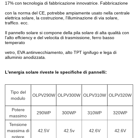
17% con tecnologia di fabbricazione innovatrice. Fabbricazione
con la norma del CE, potrebbe ampiamente usato nella centrale
elettrica solare, la costruzione, l'illuminazione di via solare,
traffico. ecc.
Il pannello solare si compone della pila solare di alta qualità con
l'alto effciency e del velocita di trasmissione, ferro basso
temperato
vetro, EVA antinvecchiamento, alto TPT ignifugo e lega di
alluminio anodizzata.
L'energia solare riveste
le specifiche di pannelli:
Tipo del
OLPV290W
OLPV300W
OLPV310W
OLPV320W
modulo
Potere
290WP
300WP
310WP
320WP
massimo
Tensione
massima di
42.5V
42.5v
42.6V
42.6V
potere