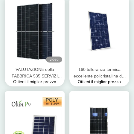
video
VALUTAZIONE della
160 tolleranza termica
FABBRICA 535 SERVIZI
eccellente policristallina del
Ottieni il miglior prezzo
Ottieni il miglior prezzo
TAGLIATI dell'OEM delle
pannello solare
CELLULE TECHONOLOGY
1480*680*40mm di watt
dei PANNELLI SOLARI di
540W 545W 550W 560W
MEZZI