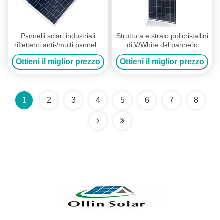
Pannelli solari industriali
Struttura e strato policristallini
riflettenti anti-/multi pannello
di WWhite del pannello
solare cristallino
solare 255 del sistema dello
Ottieni il miglior prezzo
Ottieni il miglior prezzo
stagno di pesce
1
2
3
4
5
6
7
8