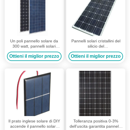
Un poli pannello solare da
Pannelli solari cristallini del
300 watt, pannelli solari
silicio del
residenziali della struttura
monocristallo/pannelli solari
Ottieni il miglior prezzo
Ottieni il miglior prezzo
della lega di alluminio
Camera di Gunes
Il prato inglese solare di DIY
Tolleranza positiva 0-3%
accende il pannello solare
dell'uscita garantita pannello