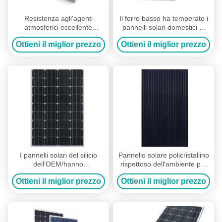
Resistenza agli'agenti
Il ferro basso ha temperato i
atmosferici eccellente
pannelli solari domestici di
dell'alto pannello solare
vetro/pannelli solari domestici
Ottieni il miglior prezzo
Ottieni il miglior prezzo
policristallino di trasmissione
4*9
I pannelli solari del silicio
Pannello solare policristallino
dell'OEM/hanno
rispettoso dell'ambiente per
personalizzato il multi
la costruzione domestica
Ottieni il miglior prezzo
Ottieni il miglior prezzo
pannello solare cristallino
vivente e del Camera