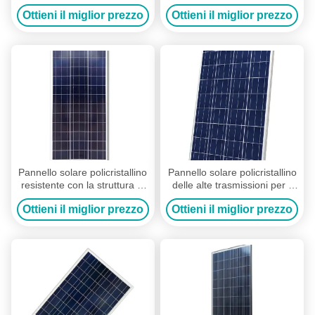
dell'epossiresina con la
solare policristallino di alto
Ottieni il miglior prezzo
Ottieni il miglior prezzo
piccola pompa solare
potere
Pannello solare policristallino
Pannello solare policristallino
resistente con la struttura di
delle alte trasmissioni per il
alluminio robusta
campeggio, viaggio,
Ottieni il miglior prezzo
Ottieni il miglior prezzo
avventura