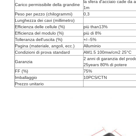
la sfera d'acciaio cade da a
Carico permissibile della grandine
1m
Peso per pezzo (chilogrammi)
0,3
Lunghezza dei cavi (millimetro)
Efficienza delle cellule (%)
più than13%
Efficienza del modulo (%)
più di 8%
Tolleranza dell'uscita (%)
+/--5%
Pagina (materiale, angoli, ecc.)
Alluminio
Condizioni di prova standard
AM1.5 100mw/cm2 25°C
2 anni di garanzia del prod
Garanzia
25years 80% di potere
FF (%)
75%
Imballaggio
10PCS/CTN
Prezzo unitario