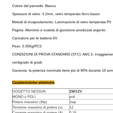
Colore del pannello: Bianco
Spessore di vetro: 3.2mm, vetro temperato ferro basso
Metodi di incapsulamento: Laminazione di vetro temperata PV
Pagina: Alluminio e scatola di giunzione anodizzati argento.
Caricatore per le batterie 6V
Peso: 0.35Kg/PCS
CONDIZIONI DI PROVA STANDARD (STC): AM1.5, irraggiamento
centigrado di gradi.
Garanzia: la potenza nominale tiene più di 90% durante 10 ann
Caratteristiche elettriche
OGGETTO NESSUN
2W/12V
MONO o POLI
poli
Potere massimo (Wp)
2wp
Tensione massima di potere (v)
12
Corrente massima di potere (A)
0,16