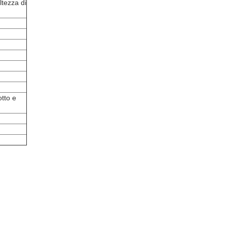
ltezza di
otto e