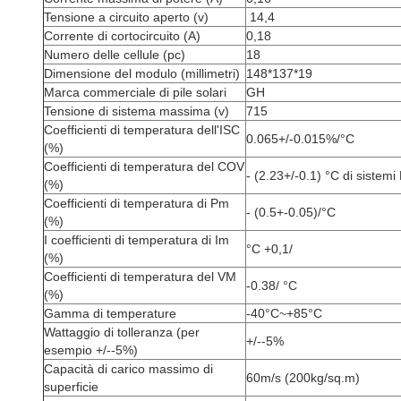
Tensione a circuito aperto (v)
14,4
Corrente di cortocircuito (A)
0,18
Numero delle cellule (pc)
18
Dimensione del modulo (millimetri)
148*137*19
Marca commerciale di pile solari
GH
Tensione di sistema massima (v)
715
Coefficienti di temperatura dell'ISC
0.065+/-0.015%/°C
(%)
Coefficienti di temperatura del COV
- (2.23+/-0.1) °C di sistem
(%)
Coefficienti di temperatura di Pm
- (0.5+-0.05)/°C
(%)
I coefficienti di temperatura di Im
°C +0,1/
(%)
Coefficienti di temperatura del VM
-0.38/
°C
(%)
Gamma di temperature
-40°C~+85°C
Wattaggio di tolleranza (per
+/--5%
esempio +/--5%)
Capacità di carico massimo di
60m/s (200kg/sq.m)
superficie