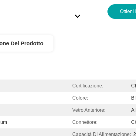
Ottieni 
ione Del Prodotto
Certificazione:
C
Colore:
Bl
Vetro Anteriore:
Al
nium
Connettore:
CC
Capacità Di Alimentazione:
2