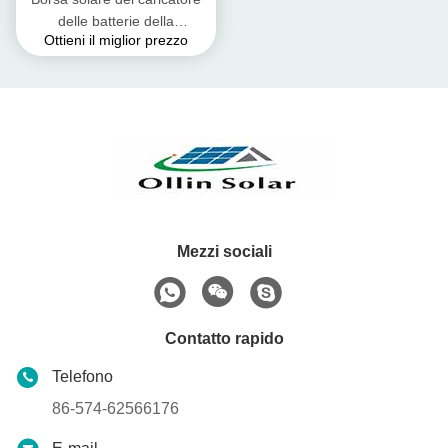
delle batterie della
Ottieni il miglior prezzo
compressa con il materiale
impermeabile del panno del
PVC
Mezzi sociali
Contatto rapido
Telefono
86-574-62566176