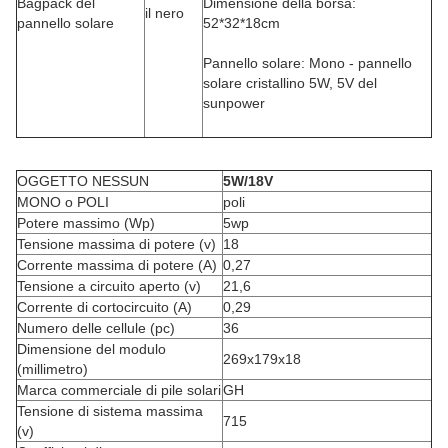
Bagpack del
Dimensione della borsa:
il nero
pannello solare
52*32*18cm
Pannello solare: Mono - pannello
solare cristallino 5W, 5V del
sunpower
OGGETTO NESSUN
5W/18V
MONO o POLI
poli
Potere massimo (Wp)
5wp
Tensione massima di potere (v)
18
Corrente massima di potere (A)
0,27
Tensione a circuito aperto (v)
21,6
Corrente di cortocircuito (A)
0,29
Numero delle cellule (pc)
36
Dimensione del modulo
269x179x18
(millimetro)
Marca commerciale di pile solari
GH
Tensione di sistema massima
715
(v)