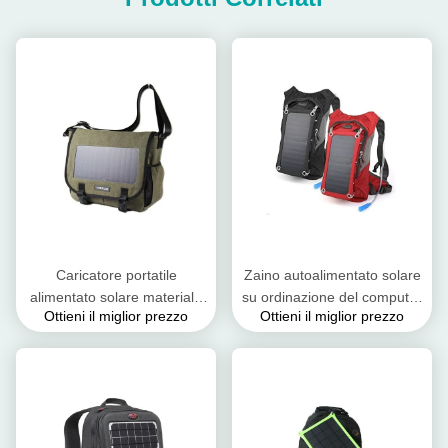
Caricatore portatile
Zaino autoalimentato solare
alimentato solare materiale
su ordinazione del computer
Ottieni il miglior prezzo
Ottieni il miglior prezzo
dell'uscita di Bookbag USB
portatile/Backpacking solare
del poliestere per il telefono
del caricatore di USB
cellulare