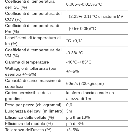
Coefficienti di temperatura
0.065+/-0.015%/°C
dell'ISC (%)
Coefficienti di temperatura del
- (2.23+/-0.1) °C di sistemi MV
COV (%)
Coefficienti di temperatura di
- (0.5+-0.05)/°C
Pm (%)
I coefficienti di temperatura di
°C +0,1/
Im (%)
Coefficienti di temperatura del
-0.38/
°C
VM (%)
Gamma di temperature
-40°C~+85°C
Wattaggio di tolleranza (per
+/--5%
esempio +/--5%)
Capacità di carico massimo di
60m/s (200kg/sq.m)
superficie
Carico permissibile della
la sfera d'acciaio cade da
grandine
altezza di 1m
Peso per pezzo (chilogrammi)
0,6
Lunghezza dei cavi (millimetro)
3m
Efficienza delle cellule (%)
più than13%
Efficienza del modulo (%)
più di 8%
Tolleranza dell'uscita (%)
+/--5%