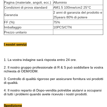
Pagina (materiale, angoli, ecc.)
Alluminio
Condizioni di prova standard
AM1.5 100mw/cm2 25°C
2 anni di garanzia del prodotto e
Garanzia
25years 80% di potere
FF (%)
75%
Imballaggio
10PCS/CTN
Prezzo unitario
I nostri servizi
1.
La vostra indagine sarà risposta entro 24 ore.
2.
Il nostro gruppo professionale di R & S può soddisfare la vostra
richiesta di OEM/ODM.
3.
Controllo di qualità rigoroso per assicurare fornitura voi prodotti
di qualità.
4.
Il nostro reparto di Dopo-vendita potrebbe aiutarvi a occuparsi
di tutti i problemi quando avete ricevuto i nostri prodotti.
Spedizione