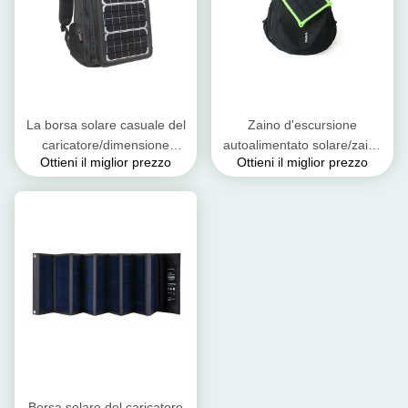
La borsa solare casuale del
Zaino d'escursione
caricatore/dimensione
autoalimentato solare/zaino
Ottieni il miglior prezzo
Ottieni il miglior prezzo
piegante alimentata solare
batteria solare per i telefoni
7.28*49.53 della borsa
cellulari
misura
Borsa solare del caricatore