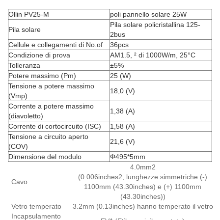
Ollin PV25-M
poli pannello solare 25W
Pila solare policristallina 125-
Pila solare
2bus
Cellule e collegamenti di No.of
36pcs
Condizione di prova
AM1.5, ² di 1000W/m, 25°C
Tolleranza
±5%
Potere massimo (Pm)
25 (W)
Tensione a potere massimo
18,0 (V)
(Vmp)
Corrente a potere massimo
1,38 (A)
(diavoletto)
Corrente di cortocircuito (ISC)
1,58 (A)
Tensione a circuito aperto
21,6 (V)
(COV)
Dimensione del modulo
Φ495*5mm
4.0mm2
(0.006inches2, lunghezze simmetriche (-)
Cavo
1100mm (43.30inches) e (+) 1100mm
(43.30inches))
Vetro temperato
3.2mm (0.13inches) hanno temperato il vetro
Incapsulamento