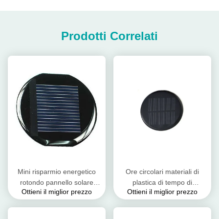
Prodotti Correlati
Mini risparmio energetico
Ore circolari materiali di
rotondo pannello solare
plastica di tempo di
Ottieni il miglior prezzo
Ottieni il miglior prezzo
dell'epossiresina/del
illuminazione dei pannelli
pannello solare ed
solari 8 - 10 di Palo
amichevole eco-