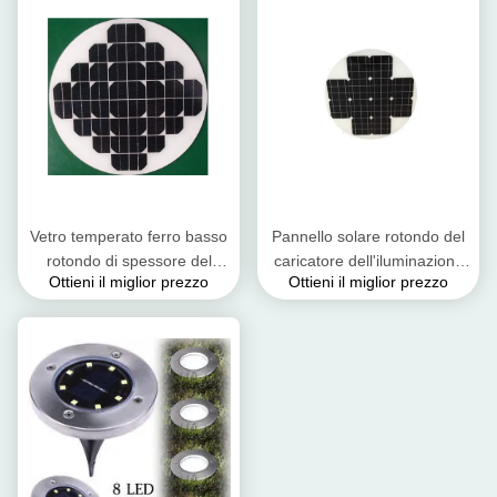
Vetro temperato ferro basso
Pannello solare rotondo del
rotondo di spessore del
caricatore dell'iluminazione
Ottieni il miglior prezzo
Ottieni il miglior prezzo
pannello solare 3.2mm del
pubblica, cellula solare alto
sistema della pompa
TPT ignifugo di PV
idraulica