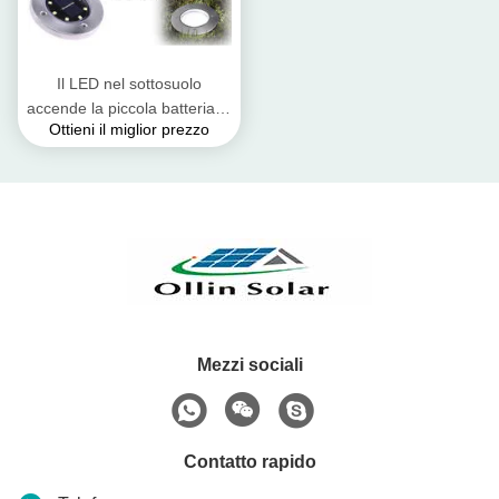
Il LED nel sottosuolo
accende la piccola batteria al
Ottieni il miglior prezzo
piombo colloidale rotonda
della pila solare
Mezzi sociali
Contatto rapido