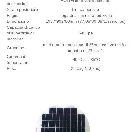
EVA (Etilene-vinile-acetato)
delle cellule
Strato posteriore
film composito
Pagina
Lega di alluminio anodizzata
Dimensione
1957*992*50mm (77.05*39.06*1.97inches)
Capacità di carico
di superficie di
5400pa
massimo
un diametro massimo di 25mm con velocità di
Grandine
impatto di 23m-s-1
Gamma di
-40°C a + 85°C
temperature
Peso
23.0kg (50.7bs)