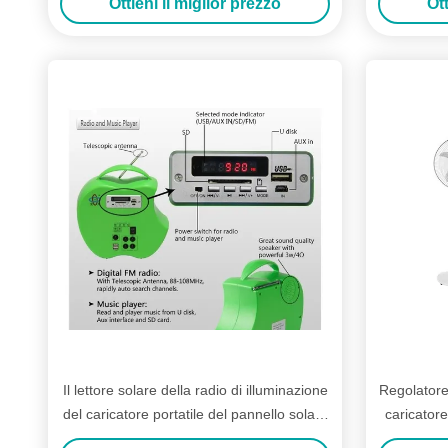
Ottieni il miglior prezzo
Ott
Il lettore solare della radio di illuminazione
Regolatore
del caricatore portatile del pannello solare
caricatore
da 10 watt facile porta il sistema