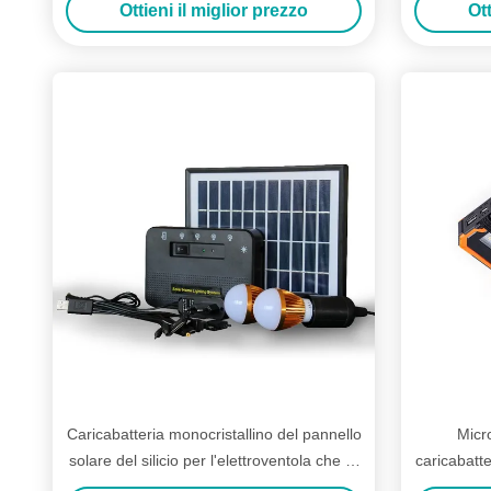
Ottieni il miglior prezzo
Ott
Caricabatteria monocristallino del pannello
Micro
solare del silicio per l'elettroventola che fa
caricabatte
un'escursione campeggio