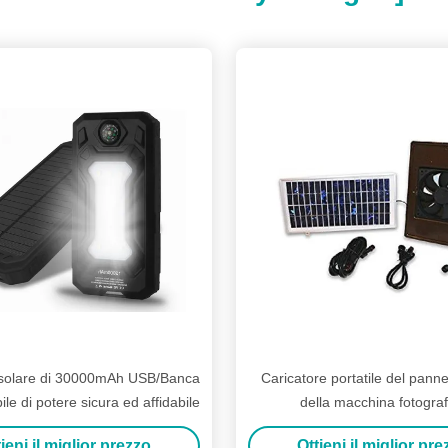
 solare di 30000mAh USB/Banca
Caricatore portatile del panne
e di potere sicura ed affidabile
della macchina fotograf
digitale/caricatore solare dell
ieni il miglior prezzo
Ottieni il miglior pr