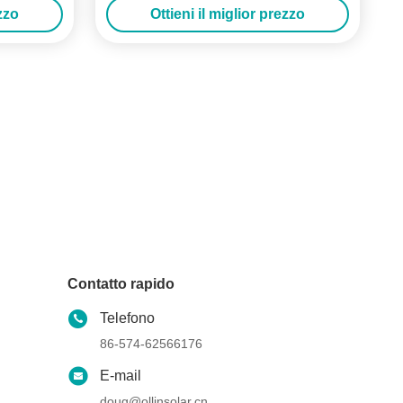
ezzo
Ottieni il miglior prezzo
Contatto rapido
Telefono
86-574-62566176
E-mail
doug@ollinsolar.cn