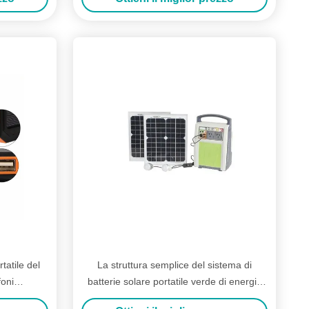
tatile del
La struttura semplice del sistema di
foni
batterie solare portatile verde di energia
 di USB
facile funziona