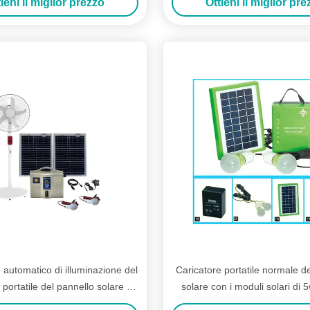
ieni il miglior prezzo
Ottieni il miglior pr
 automatico di illuminazione del
Caricatore portatile normale d
 portatile del pannello solare di
solare con i moduli solari di 
viaggio del deserto
lampadine di una batter