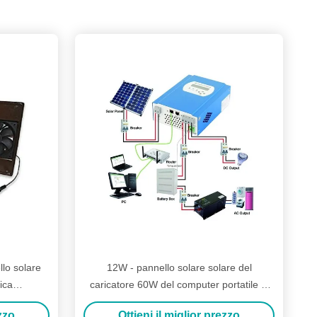
llo solare
12W - pannello solare solare del
ica
caricatore 60W del computer portatile di
a batteria
potere del carico 120W con il cavo di 6m
ezzo
Ottieni il miglior prezzo