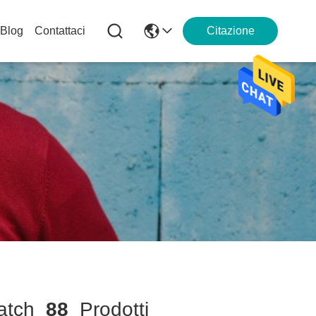
Blog
Contattaci
Citazione
tch
88
Prodotti