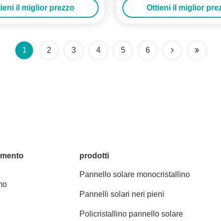
ieni il miglior prezzo
Ottieni il miglior pr
1
2
3
4
5
6
amento
prodotti
Pannello solare monocristallino
mo
Pannelli solari neri pieni
Policristallino pannello solare