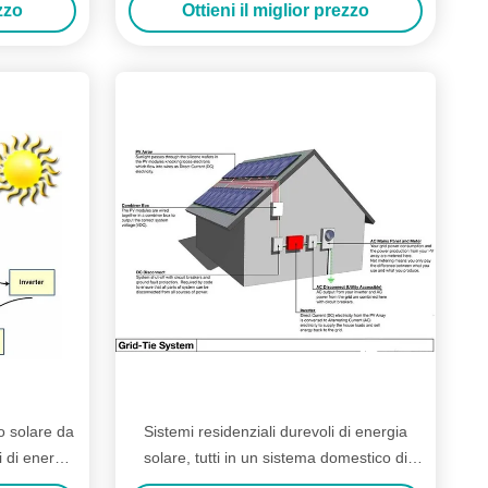
ezzo
Ottieni il miglior prezzo
o solare da
Sistemi residenziali durevoli di energia
i di energia
solare, tutti in un sistema domestico di
energia solare