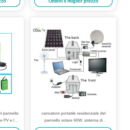
ezzo
Ottieni il miglior prezzo
el pannello
caricatore portatile residenziale del
5w PV e le
pannello solare 60W, sistema di
ia 2
illuminazione solare per la casa