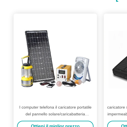
I computer telefona il caricatore portatile
caricatore
del pannello solare/caricabatteria
impermeabil
alimentato solare 130W
Ottieni il miglior prezzo
Ott