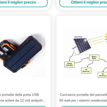
ieni il miglior prezzo
Ottieni il miglior pr
 portatile della porta USB
Caricatore portatile del pannell
ria solare da 12 volt antipolvere
60 watt per i sistemi residenzial
e Crashproof
solare