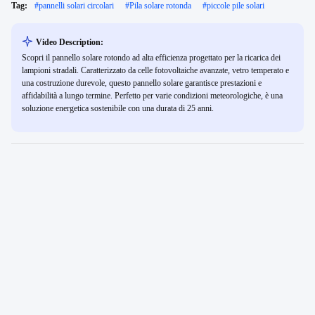
Tag:
#
pannelli solari circolari
#
Pila solare rotonda
#
piccole pile solari
Video Description:
Scopri il pannello solare rotondo ad alta efficienza progettato per la ricarica dei
lampioni stradali. Caratterizzato da celle fotovoltaiche avanzate, vetro temperato e
una costruzione durevole, questo pannello solare garantisce prestazioni e
affidabilità a lungo termine. Perfetto per varie condizioni meteorologiche, è una
soluzione energetica sostenibile con una durata di 25 anni.