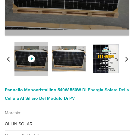
Pannello Monocristallino 540W 550W Di Energia Solare Della
Cellula Al Silicio Del Modulo Di PV
Marchio:
OLLIN SOLAR