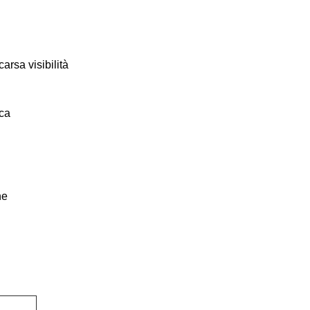
arsa visibilità
ica
ne