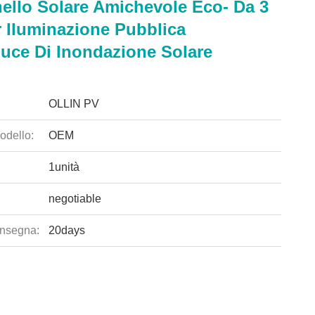
ello Solare Amichevole Eco- Da 3
r Iluminazione Pubblica
luce Di Inondazione Solare
OLLIN PV
odello:
OEM
1unità
negotiable
nsegna:
20days