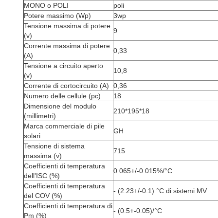
MONO o POLI
poli
Potere massimo (Wp)
3wp
Tensione massima di potere
9
(v)
Corrente massima di potere
0,33
(A)
Tensione a circuito aperto
10,8
(v)
Corrente di cortocircuito (A)
0,36
Numero delle cellule (pc)
18
Dimensione del modulo
210*195*18
(millimetri)
Marca commerciale di pile
GH
solari
Tensione di sistema
715
massima (v)
Coefficienti di temperatura
0.065+/-0.015%/°C
dell'ISC (%)
Coefficienti di temperatura
- (2.23+/-0.1) °C di sistemi MV
del COV (%)
Coefficienti di temperatura di
- (0.5+-0.05)/°C
Pm (%)