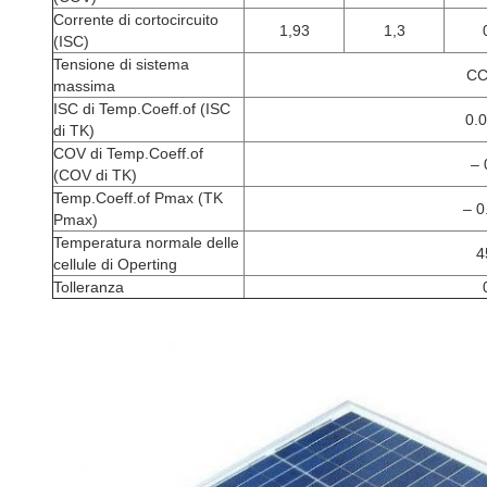
Corrente di cortocircuito
1,93
1,3
(ISC)
Tensione di sistema
CC
massima
ISC di Temp.Coeff.of (ISC
0.
di TK)
COV di Temp.Coeff.of
– 
(COV di TK)
Temp.Coeff.of Pmax (TK
– 
Pmax)
Temperatura normale delle
4
cellule di Operting
Tolleranza