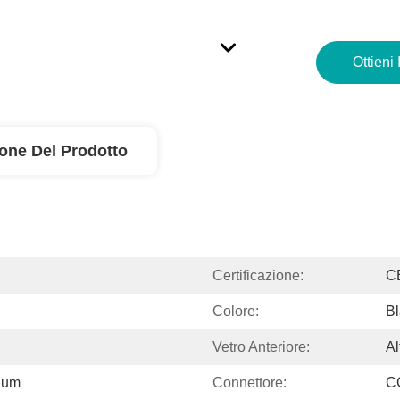
Ottieni 
ione Del Prodotto
Certificazione:
C
Colore:
Bl
Vetro Anteriore:
Al
nium
Connettore:
CC