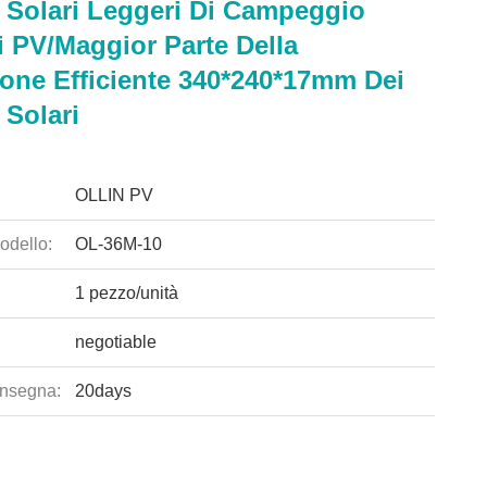
i Solari Leggeri Di Campeggio
i PV/maggior Parte Della
one Efficiente 340*240*17mm Dei
 Solari
OLLIN PV
odello:
OL-36M-10
1 pezzo/unità
negotiable
nsegna:
20days