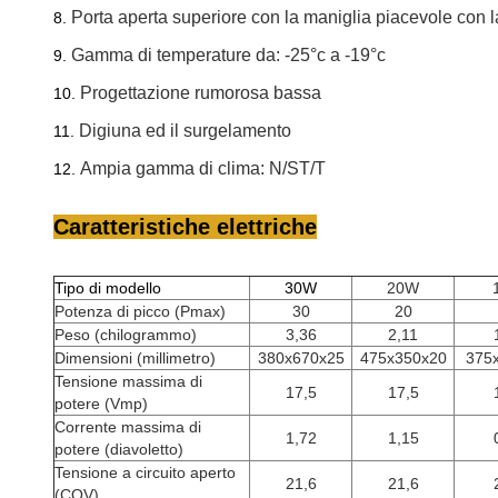
Porta aperta superiore con la maniglia piacevole con la
8.
Gamma di temperature da: -25°c a -19°c
9.
Progettazione rumorosa bassa
10.
Digiuna ed il surgelamento
11.
Ampia gamma di clima: N/ST/T
12.
Caratteristiche elettriche
Tipo di modello
30W
20W
Potenza di picco (Pmax)
30
20
Peso (chilogrammo)
3,36
2,11
Dimensioni (millimetro)
380x670x25
475x350x20
375
Tensione massima di
17,5
17,5
potere (Vmp)
Corrente massima di
1,72
1,15
potere (diavoletto)
Tensione a circuito aperto
21,6
21,6
(COV)