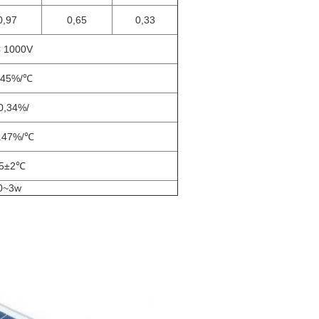
0,97
0,65
0,33
 1000V
045%/℃
0,34%/
0.47%/℃
5±2℃
0~3w